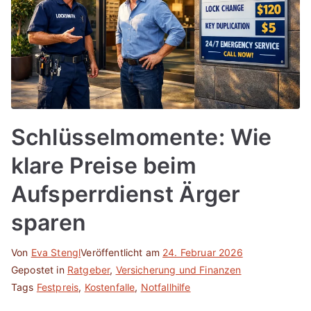
Schlüsselmomente: Wie
klare Preise beim
Aufsperrdienst Ärger
sparen
Von
Eva Stengl
Veröffentlicht am
24. Februar 2026
Gepostet in
Ratgeber
,
Versicherung und Finanzen
Tags
Festpreis
,
Kostenfalle
,
Notfallhilfe