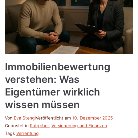
Immobilienbewertung
verstehen: Was
Eigentümer wirklich
wissen müssen
Von
Eva Stengl
Veröffentlicht am
10. Dezember 2025
Gepostet in
Ratgeber
,
Versicherung und Finanzen
Tags
Verrentung