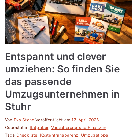
Entspannt und clever
umziehen: So finden Sie
das passende
Umzugsunternehmen in
Stuhr
Von
Eva Stengl
Veröffentlicht am
17. April 2026
Gepostet in
Ratgeber
,
Versicherung und Finanzen
Tags
Checkliste
,
Kostentransparenz
,
Umzugstipps
,