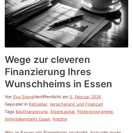
Wege zur cleveren
Finanzierung Ihres
Wunschheims in Essen
Von
Eva Stengl
Veröffentlicht am
5. Februar 2026
Gepostet in
Ratgeber
,
Versicherung und Finanzen
Tags
Baufinanzierung
,
Eigenkapital
,
Förderprogramme
,
Immobilienmarkt Essen
,
Kredite
Wer in Essen ein Eigenheim anstrebt, braucht mehr