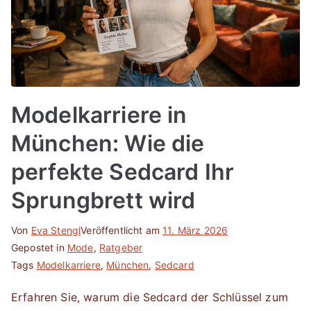
Modelkarriere in
München: Wie die
perfekte Sedcard Ihr
Sprungbrett wird
Von
Eva Stengl
Veröffentlicht am
11. März 2026
Gepostet in
Mode
,
Ratgeber
Tags
Modelkarriere
,
München
,
Sedcard
Erfahren Sie, warum die Sedcard der Schlüssel zum