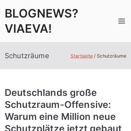
Zum
BLOGNEWS?
Inhalt
springen
VIAEVA!
Schutzräume
Startseite
Schutzräume
Deutschlands große
Schutzraum-Offensive:
Warum eine Million neue
Schutzplätze jetzt gebaut