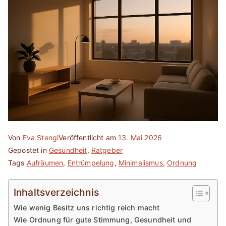
Von
Eva Stengl
Veröffentlicht am
13. Mai 2026
Gepostet in
Gesundheit
,
Ratgeber
Tags
Aufräumen
,
Entrümpelung
,
Minimalismus
,
Ordnung
Inhaltsverzeichnis
Wie wenig Besitz uns richtig reich macht
Wie Ordnung für gute Stimmung, Gesundheit und