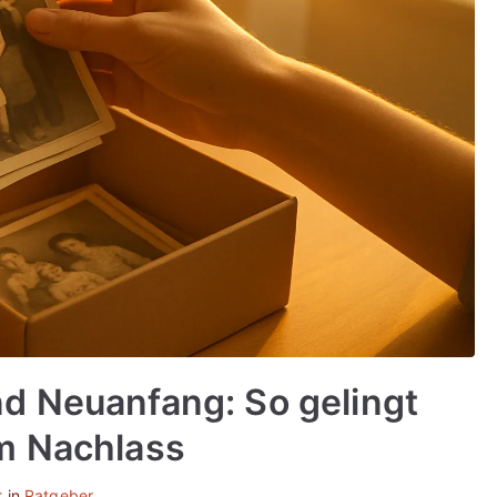
d Neuanfang: So gelingt
m Nachlass
 in
Ratgeber