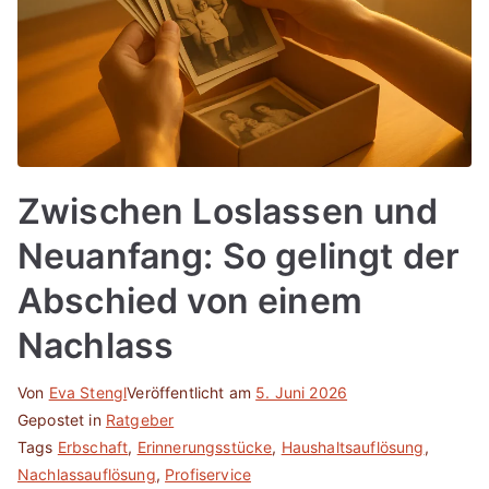
Zwischen Loslassen und
Neuanfang: So gelingt der
Abschied von einem
Nachlass
Von
Eva Stengl
Veröffentlicht am
5. Juni 2026
Gepostet in
Ratgeber
Tags
Erbschaft
,
Erinnerungsstücke
,
Haushaltsauflösung
,
Nachlassauflösung
,
Profiservice