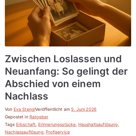
Zwischen Loslassen und
Neuanfang: So gelingt der
Abschied von einem
Nachlass
Von
Eva Stengl
Veröffentlicht am
5. Juni 2026
Gepostet in
Ratgeber
Tags
Erbschaft
,
Erinnerungsstücke
,
Haushaltsauflösung
,
Nachlassauflösung
,
Profiservice