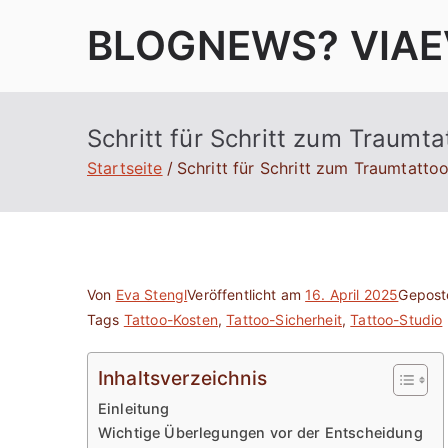
Zum
BLOGNEWS? VIAE
Inhalt
springen
Schritt für Schritt zum Traumt
Startseite
Schritt für Schritt zum Traumtatto
Von
Eva Stengl
Veröffentlicht am
16. April 2025
Gepost
Tags
Tattoo-Kosten
,
Tattoo-Sicherheit
,
Tattoo-Studio
Inhaltsverzeichnis
Einleitung
Wichtige Überlegungen vor der Entscheidung