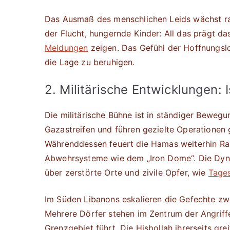
Das Ausmaß des menschlichen Leids wächst ra
der Flucht, hungernde Kinder: All das prägt da
Meldungen
zeigen. Das Gefühl der Hoffnungslos
die Lage zu beruhigen.
2. Militärische Entwicklungen: 
Die militärische Bühne ist in ständiger Bewegun
Gazastreifen und führen gezielte Operatione
Währenddessen feuert die Hamas weiterhin Rak
Abwehrsysteme wie dem „Iron Dome“. Die Dynam
über zerstörte Orte und zivile Opfer, wie
Tage
Im Süden Libanons eskalieren die Gefechte zwi
Mehrere Dörfer stehen im Zentrum der Angriff
Grenzgebiet führt. Die Hisbollah ihrerseits gre