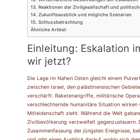
13. Reaktionen der Zivilgesellschaft und politisch
14. Zukunftsausblick und mögliche Szenarien
15. Schlussbetrachtung
Ähnliche Artikel:
Einleitung: Eskalation
wir jetzt?
Die Lage im Nahen Osten gleicht einem Pulverfa
zwischen Israel, den palästinensischen Gebiet
verschärft. Raketenangriffe, militärische Oper
verschlechternde humanitäre Situation wirken 
Mitleidenschaft zieht. Während die Welt geba
Zivilbevölkerung verzweifelt gegenzusteuern. D
Zusammenfassung der jüngsten Ereignisse, bele
und gibt einen Ausblick darauf, wohin sich di