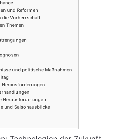
Chance
ngen und Reformen
 die Vorherrschaft
llen Themen
nstrengungen
rognosen
tnisse und politische Maßnahmen
ltag
d Herausforderungen
verhandlungen
he Herausforderungen
sse und Saisonausblicke
n: Technologien der Zukunft