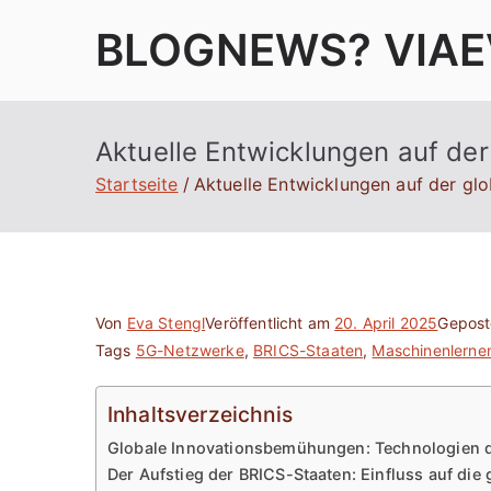
Zum
BLOGNEWS? VIAE
Inhalt
springen
Aktuelle Entwicklungen auf de
Startseite
Aktuelle Entwicklungen auf der gl
Von
Eva Stengl
Veröffentlicht am
20. April 2025
Gepost
Tags
5G-Netzwerke
,
BRICS-Staaten
,
Maschinenlerne
Inhaltsverzeichnis
Globale Innovationsbemühungen: Technologien d
Der Aufstieg der BRICS-Staaten: Einfluss auf die 