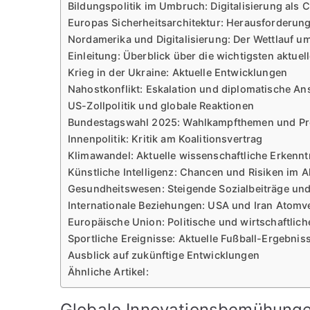
Bildungspolitik im Umbruch: Digitalisierung als 
Europas Sicherheitsarchitektur: Herausforderu
Nordamerika und Digitalisierung: Der Wettlauf um
Einleitung: Überblick über die wichtigsten aktue
Krieg in der Ukraine: Aktuelle Entwicklungen
Nahostkonflikt: Eskalation und diplomatische A
US-Zollpolitik und globale Reaktionen
Bundestagswahl 2025: Wahlkampfthemen und P
Innenpolitik: Kritik am Koalitionsvertrag
Klimawandel: Aktuelle wissenschaftliche Erkenn
Künstliche Intelligenz: Chancen und Risiken im Al
Gesundheitswesen: Steigende Sozialbeiträge un
Internationale Beziehungen: USA und Iran Atom
Europäische Union: Politische und wirtschaftlic
Sportliche Ereignisse: Aktuelle Fußball-Ergebni
Ausblick auf zukünftige Entwicklungen
Ähnliche Artikel:
Globale Innovationsbemühunge