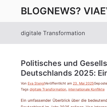
Zum
BLOGNEWS? VIAE
Inhalt
springen
digitale Transformation
Politisches und Gesell
Deutschlands 2025: Ei
Von
Eva Stengl
Veröffentlicht am
23. Mai 2025
Geposte
Tags
digitale Transformation
,
internationale Konflikte
Ein umfassender Überblick über die bedeutends