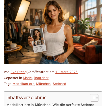
Von
Eva Stengl
Veröffentlicht am
11. März 2026
Gepostet in
Mode
,
Ratgeber
Tags
Modelkarriere
,
München
,
Sedcard
Inhaltsverzeichnis
Modelkarriere in München: Wie die perfekte Sedcard