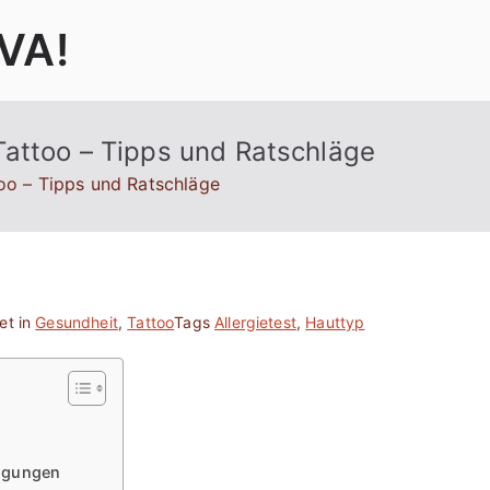
VA!
attoo – Tipps und Ratschläge
oo – Tipps und Ratschläge
et in
Gesundheit
,
Tattoo
Tags
Allergietest
,
Hauttyp
ngungen