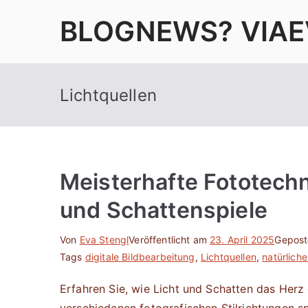
Zum
BLOGNEWS? VIAE
Inhalt
springen
Lichtquellen
Meisterhafte Fototechn
und Schattenspiele
Von
Eva Stengl
Veröffentlicht am
23. April 2025
Gepost
Tags
digitale Bildbearbeitung
,
Lichtquellen
,
natürlich
Erfahren Sie, wie Licht und Schatten das Herz 