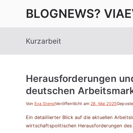
Zum
BLOGNEWS? VIAE
Inhalt
springen
Kurzarbeit
Herausforderungen un
deutschen Arbeitsmar
Von
Eva Stengl
Veröffentlicht am
28. Mai 2025
Geposte
Ein detaillierter Blick auf die aktuellen Arbe
wirtschaftspolitischen Herausforderungen des