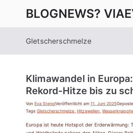
Zum
BLOGNEWS? VIAE
Inhalt
springen
Gletscherschmelze
Klimawandel in Europa:
Rekord-Hitze bis zu s
Von
Eva Stengl
Veröffentlicht am
11. Juni 2025
Geposte
Tags
Gletscherschmelze
,
Hitzewellen
,
Wasserknapphe
Europa ist heute Hotspot der Erderwärmung: 