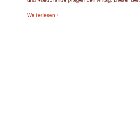
und Waldbrände prägen den Alltag. Dieser Beit
Weiterlesen