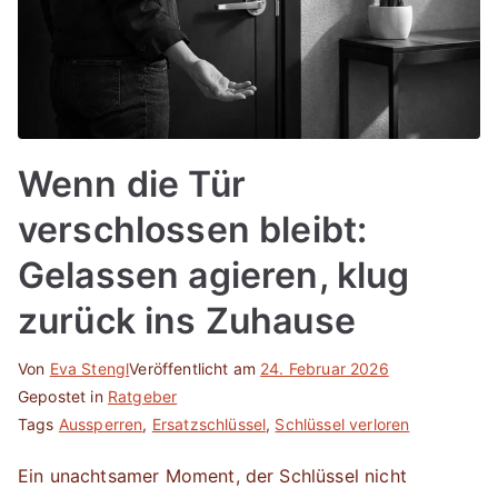
Wenn die Tür
verschlossen bleibt:
Gelassen agieren, klug
zurück ins Zuhause
Von
Eva Stengl
Veröffentlicht am
24. Februar 2026
Gepostet in
Ratgeber
Tags
Aussperren
,
Ersatzschlüssel
,
Schlüssel verloren
Ein unachtsamer Moment, der Schlüssel nicht