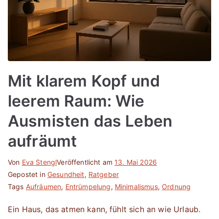
Mit klarem Kopf und
leerem Raum: Wie
Ausmisten das Leben
aufräumt
Von
Eva Stengl
Veröffentlicht am
13. Mai 2026
Gepostet in
Gesundheit
,
Ratgeber
Tags
Aufräumen
,
Entrümpelung
,
Minimalismus
,
Ordnung
Ein Haus, das atmen kann, fühlt sich an wie Urlaub.