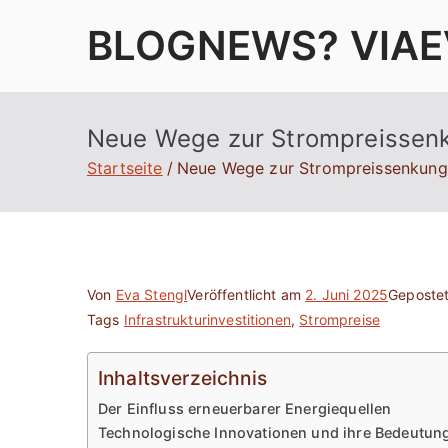
Zum
BLOGNEWS? VIAE
Inhalt
springen
Neue Wege zur Strompreissenk
Startseite
Neue Wege zur Strompreissenkung
Von
Eva Stengl
Veröffentlicht am
2. Juni 2025
Gepostet
Tags
Infrastrukturinvestitionen
,
Strompreise
Inhaltsverzeichnis
Der Einfluss erneuerbarer Energiequellen
Technologische Innovationen und ihre Bedeutun