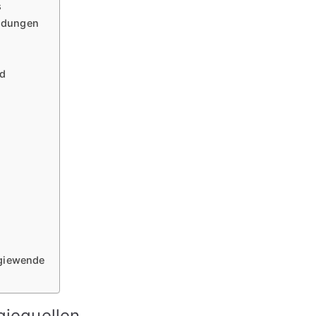
s
eidungen
nd
rgiewende
giequellen